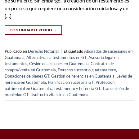
de su muerte. Sin embargo, la creación de un testamento es
un proceso que requiere una consideración cuidadosa y un
[…]
CONTINUAR LEYENDO
→
Publicado en
Derecho Notarial
|
Etiquetado
Abogados de sucesiones en
Guatemala
,
Alternativas a testamentos en GT
,
Asesoría legal en
testamentos
,
Cesión de acciones en Guatemala
,
Contratos de
compra/venta en Guatemala
,
Derecho sucesorio guatemalteco
,
Donaciones de bienes GT
,
Gestión de herencias en Guatemala
,
Leyes de
herencia en Guatemala
,
Planificación sucesoria GT
,
Protección
patrimonial en Guatemala.
,
Testamento y herencia GT
,
Transmisión de
propiedad GT
,
Usufructo vitalicio en Guatemala